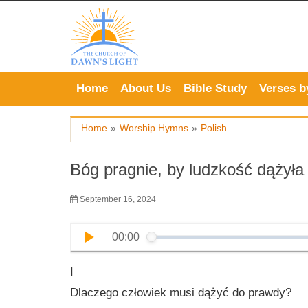
Skip
to
content
Home
About Us
Bible Study
Verses b
Home
»
Worship Hymns
»
Polish
Bóg pragnie, by ludzkość dążyła
September 16, 2024
00:00
I
Dlaczego człowiek musi dążyć do prawdy?