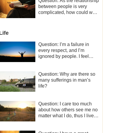
a minor role, so now I lack
Question: As the relationship
the motivation for my current
between people is very
work, what should I do?
complicated, how could we
get along normally with each
other?
Life
Question: I’m a failure in
every respect, and I’m
ignored by people. I feel
despair about my life. What
should I do?
Question: Why are there so
many sufferings in man’s
life?
Question: I care too much
about how others see me no
matter what I do, thus I live
very painfully and don’t know
how to obtain the liberation