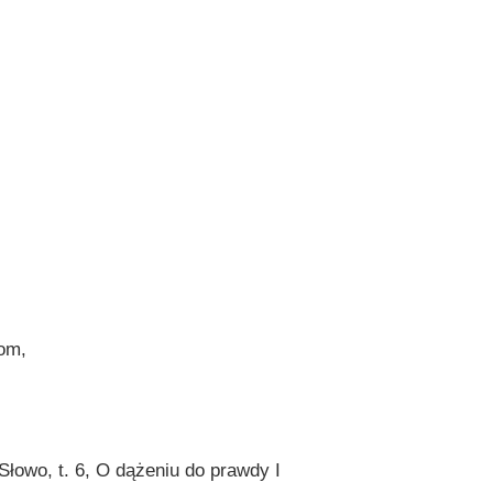
om,
łowo, t. 6, O dążeniu do prawdy I