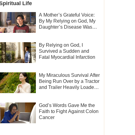
Spiritual Life
A Mother’s Grateful Voice:
By My Relying on God, My
Daughter’s Disease Was
Cured
By Relying on God, I
Survived a Sudden and
Fatal Myocardial Infarction
My Miraculous Survival After
Being Run Over by a Tractor
and Trailer Heavily Loaded
With Sand
God’s Words Gave Me the
Faith to Fight Against Colon
Cancer