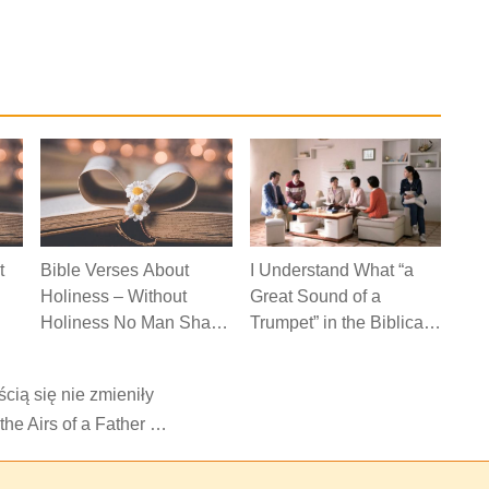
t
Bible Verses About
I Understand What “a
Holiness – Without
Great Sound of a
Holiness No Man Shall
Trumpet” in the Biblical
See the Lord
Prophecy Truly Refers
To
cią się nie zmieniły
 the Airs of a Father …