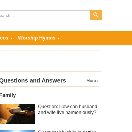
deos
Worship Hymns
Questions and Answers
More ›
Family
Question: How can husband
and wife live harmoniously?