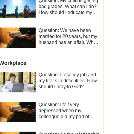
Question: My child is getting
bad grades. What can I do?
How should I educate my
child well?
Question: We have been
married for 20 years, but my
husband has an affair. Why
is the relationship between
the couples so fragile?
Workplace
Question: I lose my job and
my life is in difficulties. How
should I pray to God?
Question: I felt very
depressed when my
colleague did my part of
work instead of me and then
I became the one who plays