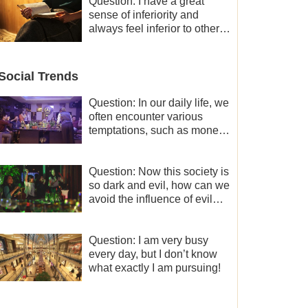
and freedom.
Question: I have a great
sense of inferiority and
always feel inferior to others
in many aspects. What
should I do?
Social Trends
Question: In our daily life, we
often encounter various
temptations, such as money,
fame and status, eroticism,
and so on. I’d like to seek
how to not fall into
Question: Now this society is
temptations and thereby
so dark and evil, how can we
stand witness for God.
avoid the influence of evil
worldly trends?
Question: I am very busy
every day, but I don’t know
what exactly I am pursuing!